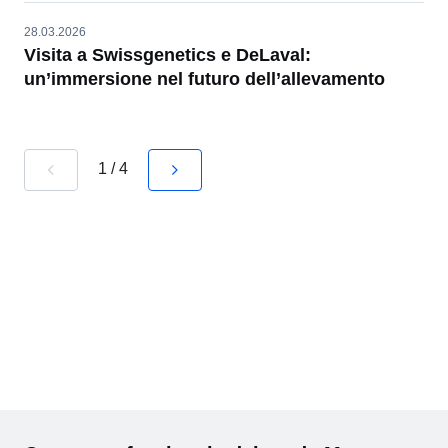
28.03.2026
Visita a Swissgenetics e DeLaval:
un’immersione nel futuro dell’allevamento
navigate_before
navigate_next
1
/
4