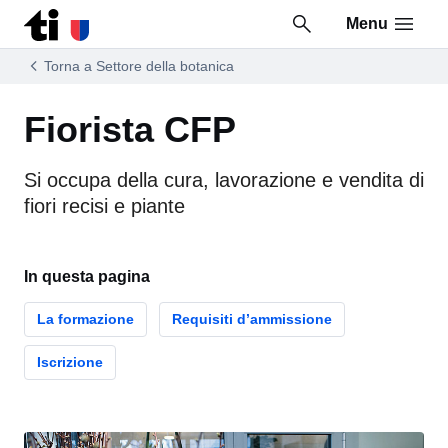
Menu
Vai al contenuto della pagina
Vai al piè di pagina
Torna a Settore della botanica
Fiorista CFP
Si occupa della cura, lavorazione e vendita di
fiori recisi e piante
In questa pagina
La formazione
Requisiti d’ammissione
Iscrizione