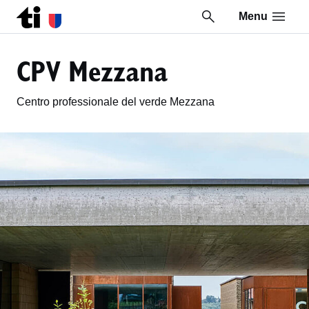
Menu
Vai al contenuto della pagina
Vai al piè di pagina
CPV Mezzana
Centro professionale del verde Mezzana