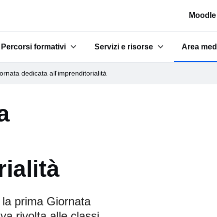
Moodle
Percorsi formativi
Servizi e risorse
Area med
a scuola"
Submenu for "Percorsi formativi"
Submenu for "Servizi e risorse"
Submenu 
ornata dedicata all'imprenditorialità
a
ialità
 la prima Giornata
iva rivolta alle classi