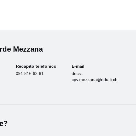
erde Mezzana
Recapito telefonico
E-mail
091 816 62 61
decs-
cpv.mezzana@edu.ti.ch
le?