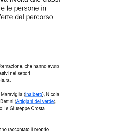
e le persone in
ferte dal percorso
n formazione, che hanno avuto
tivi nei settori
oltura.
 Maraviglia (
Inalbero
), Nicola
Bettini (
Artigiani del verde
),
soli e Giuseppe Crosta
nno raccontato il proprio