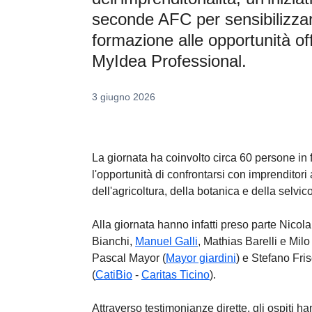
seconde AFC per sensibilizzar
formazione alle opportunità of
MyIdea Professional.
3 giugno 2026
La giornata ha coinvolto circa 60 persone i
l'opportunità di confrontarsi con imprenditori at
dell'agricoltura, della botanica e della selvic
Alla giornata hanno infatti preso parte Nicola
Bianchi,
Manuel Galli
, Mathias Barelli e Milo 
Pascal Mayor (
Mayor giardini
) e Stefano Fri
(
CatiBio
-
Caritas Ticino
).
Attraverso testimonianze dirette, gli ospiti ha