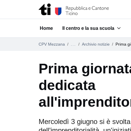
Vai al contenuto della pagina
Vai al piè di pagina
Home
Il centro e la sua scuola
Submenu for "Il centro e la su
CPV Mezzana
...
Archivio notizie
Prima gi
Prima giornat
dedicata
all'imprenditor
Mercoledì 3 giugno si è svolta
dell’imprenditorialità, un'iniziat