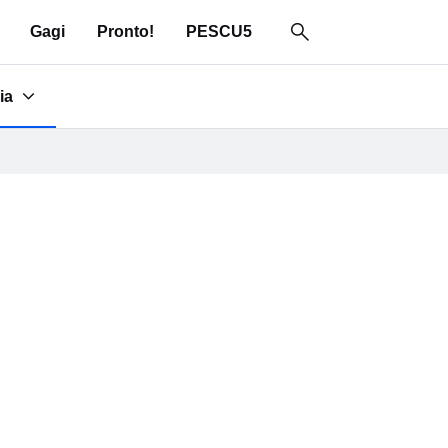
Gagi
Pronto!
PESCU5
ia
for "Area media"